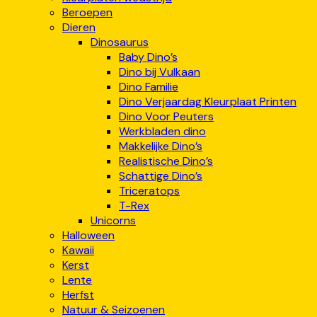
Beroepen
Dieren
Dinosaurus
Baby Dino’s
Dino bij Vulkaan
Dino Familie
Dino Verjaardag Kleurplaat Printen
Dino Voor Peuters
Werkbladen dino
Makkelijke Dino’s
Realistische Dino’s
Schattige Dino’s
Triceratops
T-Rex
Unicorns
Halloween
Kawaii
Kerst
Lente
Herfst
Natuur & Seizoenen