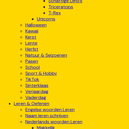
Schattige Dino’s
Triceratops
T-Rex
Unicorns
Halloween
Kawaii
Kerst
Lente
Herfst
Natuur & Seizoenen
Pasen
School
Sport & Hobby
TikTok
Sinterklaas
Verjaardag
Vaderdag
Leren & Oefenen
Engelse woorden Leren
Naam leren schrijven
Nederlands woorden Leren
Makkelijk