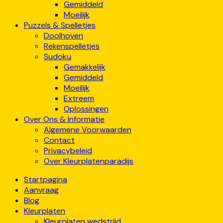
Gemiddeld
Moeilijk
Puzzels & Spelletjes
Doolhoven
Rekenspelletjes
Sudoku
Gemakkelijk
Gemiddeld
Moeilijk
Extreem
Oplossingen
Over Ons & Informatie
Algemene Voorwaarden
Contact
Privacybeleid
Over Kleurplatenparadijs
Startpagina
Aanvraag
Blog
Kleurplaten
Kleurplaten wedstrijd