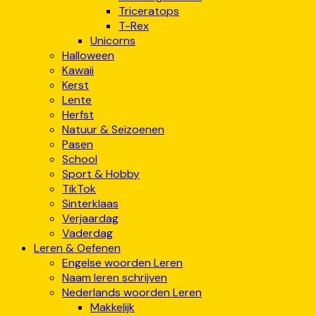
Triceratops
T-Rex
Unicorns
Halloween
Kawaii
Kerst
Lente
Herfst
Natuur & Seizoenen
Pasen
School
Sport & Hobby
TikTok
Sinterklaas
Verjaardag
Vaderdag
Leren & Oefenen
Engelse woorden Leren
Naam leren schrijven
Nederlands woorden Leren
Makkelijk