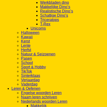
Werkbladen dino
Makkelijke Dino’s
Realistische Dino’s
Schattige Dino’s
Triceratops
T-Rex
Unicorns
Halloween
Kawaii
Kerst
Lente
Herfst
Natuur & Seizoenen
Pasen
School
Sport & Hobby
TikTok
Sinterklaas
Verjaardag
Vaderdag
Leren & Oefenen
Engelse woorden Leren
Naam leren schrijven
Nederlands woorden Leren
Makkelijk