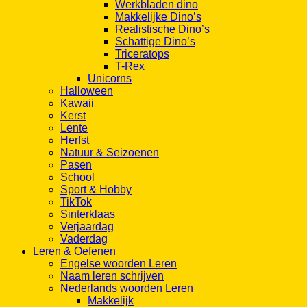
Werkbladen dino
Makkelijke Dino’s
Realistische Dino’s
Schattige Dino’s
Triceratops
T-Rex
Unicorns
Halloween
Kawaii
Kerst
Lente
Herfst
Natuur & Seizoenen
Pasen
School
Sport & Hobby
TikTok
Sinterklaas
Verjaardag
Vaderdag
Leren & Oefenen
Engelse woorden Leren
Naam leren schrijven
Nederlands woorden Leren
Makkelijk