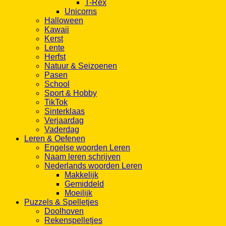
T-Rex
Unicorns
Halloween
Kawaii
Kerst
Lente
Herfst
Natuur & Seizoenen
Pasen
School
Sport & Hobby
TikTok
Sinterklaas
Verjaardag
Vaderdag
Leren & Oefenen
Engelse woorden Leren
Naam leren schrijven
Nederlands woorden Leren
Makkelijk
Gemiddeld
Moeilijk
Puzzels & Spelletjes
Doolhoven
Rekenspelletjes