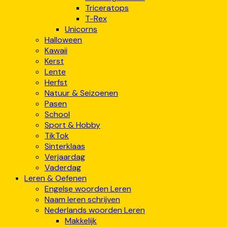
Triceratops
T-Rex
Unicorns
Halloween
Kawaii
Kerst
Lente
Herfst
Natuur & Seizoenen
Pasen
School
Sport & Hobby
TikTok
Sinterklaas
Verjaardag
Vaderdag
Leren & Oefenen
Engelse woorden Leren
Naam leren schrijven
Nederlands woorden Leren
Makkelijk