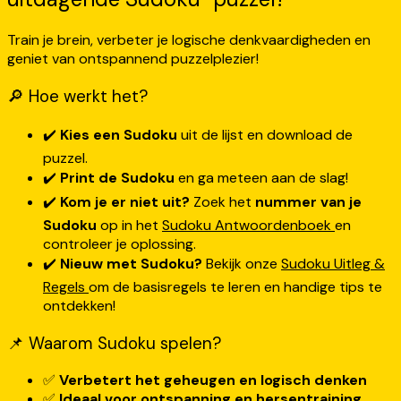
Train je brein, verbeter je logische denkvaardigheden en
geniet van ontspannend puzzelplezier!
🔎 Hoe werkt het?
✔️
Kies een Sudoku
uit de lijst en download de
puzzel.
✔️
Print de Sudoku
en ga meteen aan de slag!
✔️
Kom je er niet uit?
Zoek het
nummer van je
Sudoku
op in het
Sudoku Antwoordenboek
en
controleer je oplossing.
✔️
Nieuw met Sudoku?
Bekijk onze
Sudoku Uitleg &
Regels
om de basisregels te leren en handige tips te
ontdekken!
📌 Waarom Sudoku spelen?
✅
Verbetert het geheugen en logisch denken
✅
Ideaal voor ontspanning en hersentraining