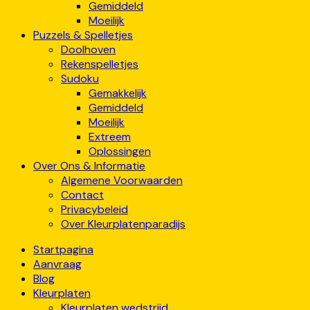
Gemiddeld
Moeilijk
Puzzels & Spelletjes
Doolhoven
Rekenspelletjes
Sudoku
Gemakkelijk
Gemiddeld
Moeilijk
Extreem
Oplossingen
Over Ons & Informatie
Algemene Voorwaarden
Contact
Privacybeleid
Over Kleurplatenparadijs
Startpagina
Aanvraag
Blog
Kleurplaten
Kleurplaten wedstrijd