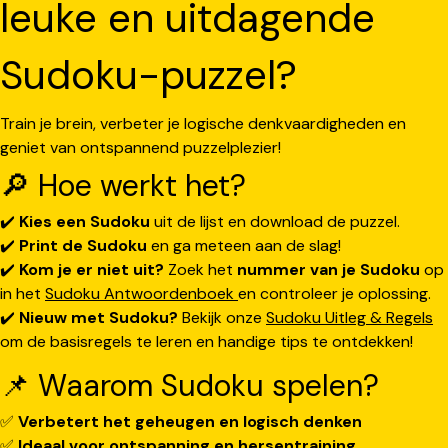
leuke en uitdagende
Sudoku-puzzel?
Train je brein, verbeter je logische denkvaardigheden en
geniet van ontspannend puzzelplezier!
🔎 Hoe werkt het?
✔️
Kies een Sudoku
uit de lijst en download de puzzel.
✔️
Print de Sudoku
en ga meteen aan de slag!
✔️
Kom je er niet uit?
Zoek het
nummer van je Sudoku
op
in het
Sudoku Antwoordenboek
en controleer je oplossing.
✔️
Nieuw met Sudoku?
Bekijk onze
Sudoku Uitleg & Regels
om de basisregels te leren en handige tips te ontdekken!
📌 Waarom Sudoku spelen?
✅
Verbetert het geheugen en logisch denken
✅
Ideaal voor ontspanning en hersentraining