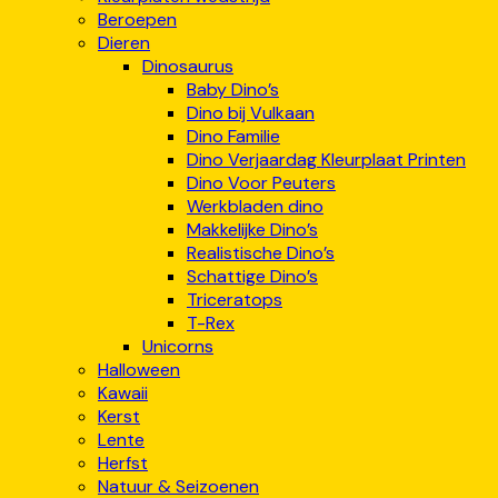
Beroepen
Dieren
Dinosaurus
Baby Dino’s
Dino bij Vulkaan
Dino Familie
Dino Verjaardag Kleurplaat Printen
Dino Voor Peuters
Werkbladen dino
Makkelijke Dino’s
Realistische Dino’s
Schattige Dino’s
Triceratops
T-Rex
Unicorns
Halloween
Kawaii
Kerst
Lente
Herfst
Natuur & Seizoenen