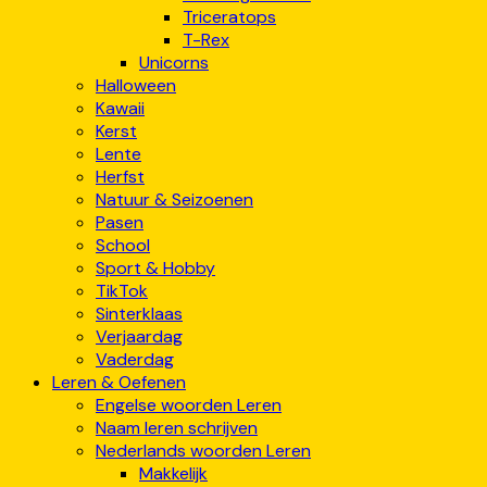
Triceratops
T-Rex
Unicorns
Halloween
Kawaii
Kerst
Lente
Herfst
Natuur & Seizoenen
Pasen
School
Sport & Hobby
TikTok
Sinterklaas
Verjaardag
Vaderdag
Leren & Oefenen
Engelse woorden Leren
Naam leren schrijven
Nederlands woorden Leren
Makkelijk