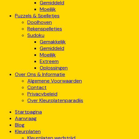
Gemiddeld
Moeilijk
Puzzels & Spelletjes
Doolhoven
Rekenspelletjes
Sudoku
Gemakkelijk
Gemiddeld
Moeilijk
Extreem
Oplossingen
Over Ons & Informatie
Algemene Voorwaarden
Contact
Privacybeleid
Over Kleurplatenparadijs
Startpagina
Aanvraag
Blog
Kleurplaten
Kleurplaten wedstrijd