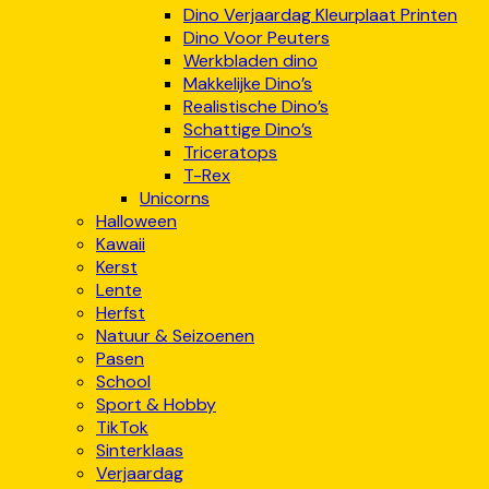
Dino Verjaardag Kleurplaat Printen
Dino Voor Peuters
Werkbladen dino
Makkelijke Dino’s
Realistische Dino’s
Schattige Dino’s
Triceratops
T-Rex
Unicorns
Halloween
Kawaii
Kerst
Lente
Herfst
Natuur & Seizoenen
Pasen
School
Sport & Hobby
TikTok
Sinterklaas
Verjaardag