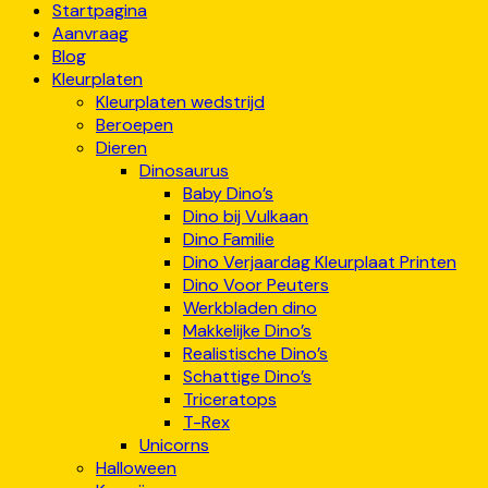
Startpagina
Aanvraag
Blog
Kleurplaten
Kleurplaten wedstrijd
Beroepen
Dieren
Dinosaurus
Baby Dino’s
Dino bij Vulkaan
Dino Familie
Dino Verjaardag Kleurplaat Printen
Dino Voor Peuters
Werkbladen dino
Makkelijke Dino’s
Realistische Dino’s
Schattige Dino’s
Triceratops
T-Rex
Unicorns
Halloween