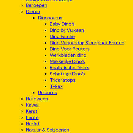
Beroepen
Dieren
Dinosaurus
Baby Dino’s
Dino bij Vulkaan
Dino Familie
Dino Verjaardag Kleurplaat Printen
Dino Voor Peuters
Werkbladen dino
Makkelijke Dino’s
Realistische Dino’s
Schattige Dino’s
Triceratops
T-Rex
Unicorns
Halloween
Kawaii
Kerst
Lente
Herfst
Natuur & Seizoenen