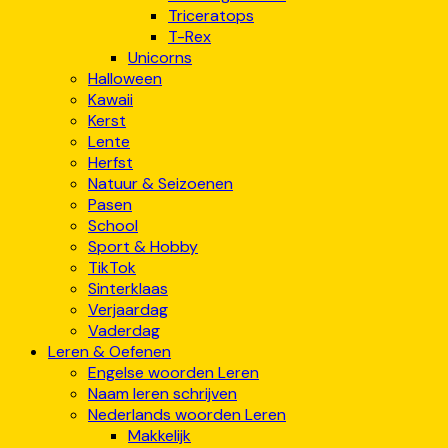
Triceratops
T-Rex
Unicorns
Halloween
Kawaii
Kerst
Lente
Herfst
Natuur & Seizoenen
Pasen
School
Sport & Hobby
TikTok
Sinterklaas
Verjaardag
Vaderdag
Leren & Oefenen
Engelse woorden Leren
Naam leren schrijven
Nederlands woorden Leren
Makkelijk