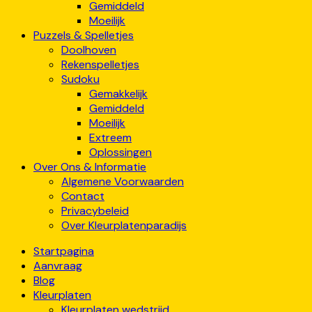
Gemiddeld
Moeilijk
Puzzels & Spelletjes
Doolhoven
Rekenspelletjes
Sudoku
Gemakkelijk
Gemiddeld
Moeilijk
Extreem
Oplossingen
Over Ons & Informatie
Algemene Voorwaarden
Contact
Privacybeleid
Over Kleurplatenparadijs
Startpagina
Aanvraag
Blog
Kleurplaten
Kleurplaten wedstrijd