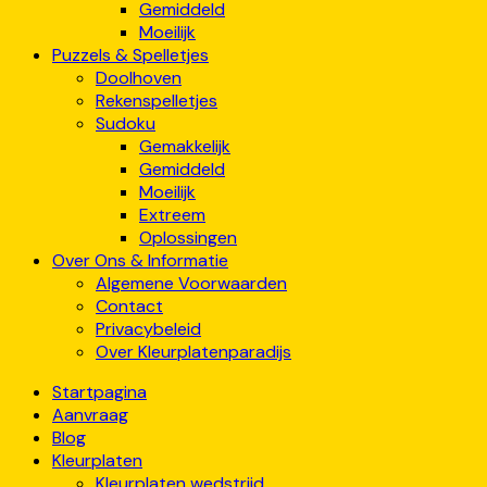
Gemiddeld
Moeilijk
Puzzels & Spelletjes
Doolhoven
Rekenspelletjes
Sudoku
Gemakkelijk
Gemiddeld
Moeilijk
Extreem
Oplossingen
Over Ons & Informatie
Algemene Voorwaarden
Contact
Privacybeleid
Over Kleurplatenparadijs
Startpagina
Aanvraag
Blog
Kleurplaten
Kleurplaten wedstrijd