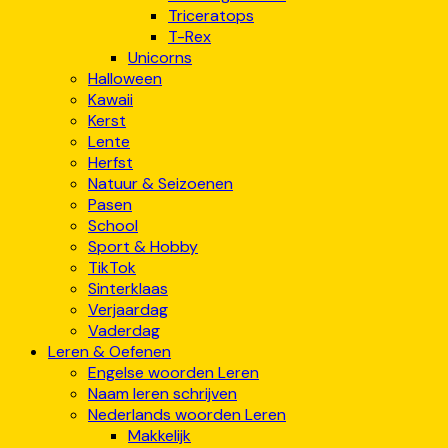
Triceratops
T-Rex
Unicorns
Halloween
Kawaii
Kerst
Lente
Herfst
Natuur & Seizoenen
Pasen
School
Sport & Hobby
TikTok
Sinterklaas
Verjaardag
Vaderdag
Leren & Oefenen
Engelse woorden Leren
Naam leren schrijven
Nederlands woorden Leren
Makkelijk