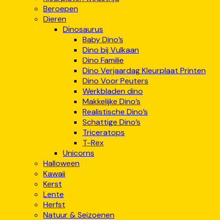
Beroepen
Dieren
Dinosaurus
Baby Dino’s
Dino bij Vulkaan
Dino Familie
Dino Verjaardag Kleurplaat Printen
Dino Voor Peuters
Werkbladen dino
Makkelijke Dino’s
Realistische Dino’s
Schattige Dino’s
Triceratops
T-Rex
Unicorns
Halloween
Kawaii
Kerst
Lente
Herfst
Natuur & Seizoenen