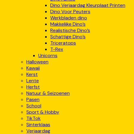
Dino Verjaardag Kleurplaat Printen
Dino Voor Peuters
Werkbladen dino
Makkelijke Dino’s
Realistische Dino’s
Schattige Dino’s
Triceratops
T-Rex
Unicorns
Halloween
Kawaii
Kerst
Lente
Herfst
Natuur & Seizoenen
Pasen
School
Sport & Hobby
TikTok
Sinterklaas
Verjaardag