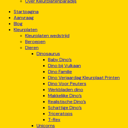
Over Kleurplatenparadijs
Startpagina
Aanvraag
Blog
Kleurplaten
Kleurplaten wedstrijd
Beroepen
Dieren
Dinosaurus
Baby Dino’s
Dino bij Vulkaan
Dino Familie
Dino Verjaardag Kleurplaat Printen
Dino Voor Peuters
Werkbladen dino
Makkelijke Dino’s
Realistische Dino’s
Schattige Dino’s
Triceratops
T-Rex
Unicorns