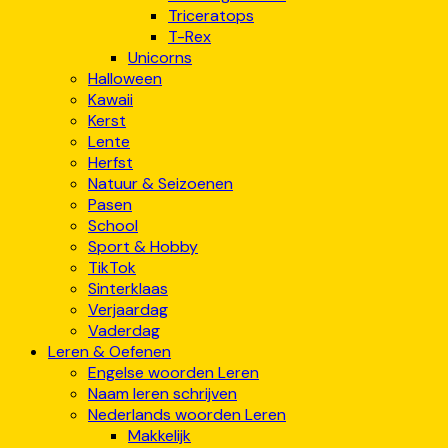
Triceratops
T-Rex
Unicorns
Halloween
Kawaii
Kerst
Lente
Herfst
Natuur & Seizoenen
Pasen
School
Sport & Hobby
TikTok
Sinterklaas
Verjaardag
Vaderdag
Leren & Oefenen
Engelse woorden Leren
Naam leren schrijven
Nederlands woorden Leren
Makkelijk