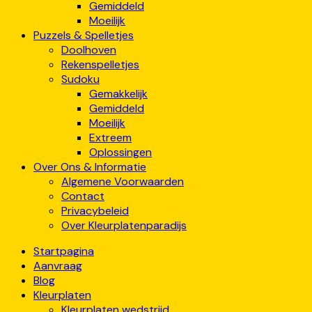
Gemiddeld
Moeilijk
Puzzels & Spelletjes
Doolhoven
Rekenspelletjes
Sudoku
Gemakkelijk
Gemiddeld
Moeilijk
Extreem
Oplossingen
Over Ons & Informatie
Algemene Voorwaarden
Contact
Privacybeleid
Over Kleurplatenparadijs
Startpagina
Aanvraag
Blog
Kleurplaten
Kleurplaten wedstrijd