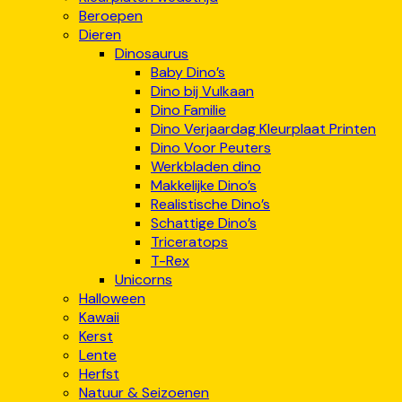
Beroepen
Dieren
Dinosaurus
Baby Dino’s
Dino bij Vulkaan
Dino Familie
Dino Verjaardag Kleurplaat Printen
Dino Voor Peuters
Werkbladen dino
Makkelijke Dino’s
Realistische Dino’s
Schattige Dino’s
Triceratops
T-Rex
Unicorns
Halloween
Kawaii
Kerst
Lente
Herfst
Natuur & Seizoenen