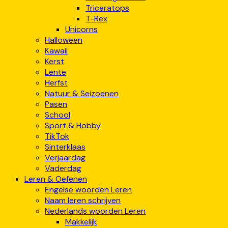
Triceratops
T-Rex
Unicorns
Halloween
Kawaii
Kerst
Lente
Herfst
Natuur & Seizoenen
Pasen
School
Sport & Hobby
TikTok
Sinterklaas
Verjaardag
Vaderdag
Leren & Oefenen
Engelse woorden Leren
Naam leren schrijven
Nederlands woorden Leren
Makkelijk