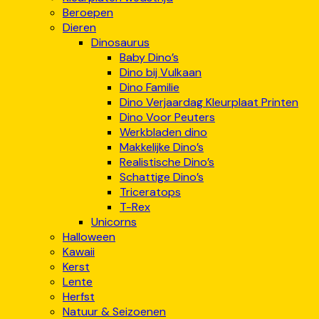
Beroepen
Dieren
Dinosaurus
Baby Dino’s
Dino bij Vulkaan
Dino Familie
Dino Verjaardag Kleurplaat Printen
Dino Voor Peuters
Werkbladen dino
Makkelijke Dino’s
Realistische Dino’s
Schattige Dino’s
Triceratops
T-Rex
Unicorns
Halloween
Kawaii
Kerst
Lente
Herfst
Natuur & Seizoenen