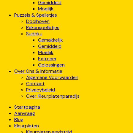
Gemiddeld
Moeilijk
Puzzels & Spelletjes
Doolhoven
Rekenspelletjes
Sudoku
Gemakkelijk
Gemiddeld
Moeilijk
Extreem
Oplossingen
Over Ons & Informatie
Algemene Voorwaarden
Contact
Privacybeleid
Over Kleurplatenparadijs
Startpagina
Aanvraag
Blog
Kleurplaten
Kleurplaten wedstrijd