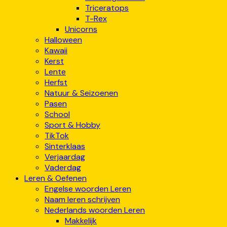
Triceratops
T-Rex
Unicorns
Halloween
Kawaii
Kerst
Lente
Herfst
Natuur & Seizoenen
Pasen
School
Sport & Hobby
TikTok
Sinterklaas
Verjaardag
Vaderdag
Leren & Oefenen
Engelse woorden Leren
Naam leren schrijven
Nederlands woorden Leren
Makkelijk