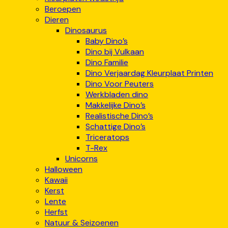
Beroepen
Dieren
Dinosaurus
Baby Dino’s
Dino bij Vulkaan
Dino Familie
Dino Verjaardag Kleurplaat Printen
Dino Voor Peuters
Werkbladen dino
Makkelijke Dino’s
Realistische Dino’s
Schattige Dino’s
Triceratops
T-Rex
Unicorns
Halloween
Kawaii
Kerst
Lente
Herfst
Natuur & Seizoenen