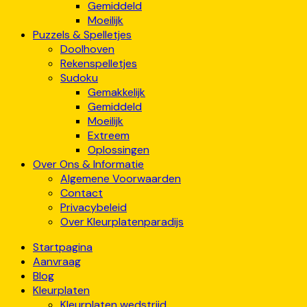
Gemiddeld
Moeilijk
Puzzels & Spelletjes
Doolhoven
Rekenspelletjes
Sudoku
Gemakkelijk
Gemiddeld
Moeilijk
Extreem
Oplossingen
Over Ons & Informatie
Algemene Voorwaarden
Contact
Privacybeleid
Over Kleurplatenparadijs
Startpagina
Aanvraag
Blog
Kleurplaten
Kleurplaten wedstrijd