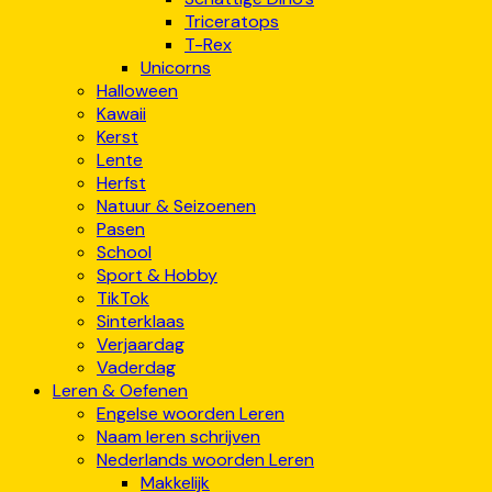
Triceratops
T-Rex
Unicorns
Halloween
Kawaii
Kerst
Lente
Herfst
Natuur & Seizoenen
Pasen
School
Sport & Hobby
TikTok
Sinterklaas
Verjaardag
Vaderdag
Leren & Oefenen
Engelse woorden Leren
Naam leren schrijven
Nederlands woorden Leren
Makkelijk