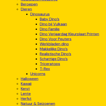
Beroepen
Dieren
Dinosaurus
Baby Dino’s
Dino bij Vulkaan
Dino Familie
Dino Verjaardag Kleurplaat Printen
Dino Voor Peuters
Werkbladen dino
Makkelijke Dino’s
Realistische Dino’s
Schattige Dino’s
Triceratops
T-Rex
Unicorns
Halloween
Kawaii
Kerst
Lente
Herfst
Natuur & Seizoenen