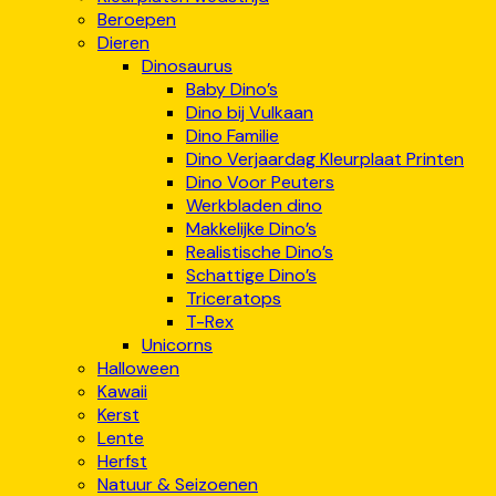
Beroepen
Dieren
Dinosaurus
Baby Dino’s
Dino bij Vulkaan
Dino Familie
Dino Verjaardag Kleurplaat Printen
Dino Voor Peuters
Werkbladen dino
Makkelijke Dino’s
Realistische Dino’s
Schattige Dino’s
Triceratops
T-Rex
Unicorns
Halloween
Kawaii
Kerst
Lente
Herfst
Natuur & Seizoenen