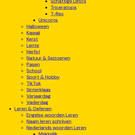
Schattige Dino’s
Triceratops
T-Rex
Unicorns
Halloween
Kawaii
Kerst
Lente
Herfst
Natuur & Seizoenen
Pasen
School
Sport & Hobby
TikTok
Sinterklaas
Verjaardag
Vaderdag
Leren & Oefenen
Engelse woorden Leren
Naam leren schrijven
Nederlands woorden Leren
Makkelijk