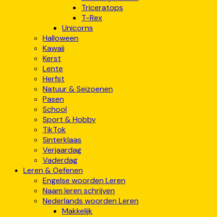
Triceratops
T-Rex
Unicorns
Halloween
Kawaii
Kerst
Lente
Herfst
Natuur & Seizoenen
Pasen
School
Sport & Hobby
TikTok
Sinterklaas
Verjaardag
Vaderdag
Leren & Oefenen
Engelse woorden Leren
Naam leren schrijven
Nederlands woorden Leren
Makkelijk