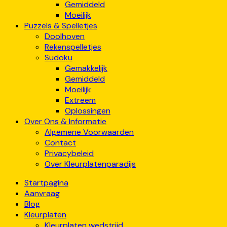
Gemiddeld
Moeilijk
Puzzels & Spelletjes
Doolhoven
Rekenspelletjes
Sudoku
Gemakkelijk
Gemiddeld
Moeilijk
Extreem
Oplossingen
Over Ons & Informatie
Algemene Voorwaarden
Contact
Privacybeleid
Over Kleurplatenparadijs
Startpagina
Aanvraag
Blog
Kleurplaten
Kleurplaten wedstrijd