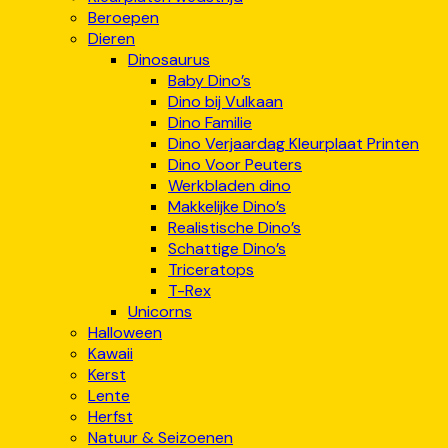
Beroepen
Dieren
Dinosaurus
Baby Dino’s
Dino bij Vulkaan
Dino Familie
Dino Verjaardag Kleurplaat Printen
Dino Voor Peuters
Werkbladen dino
Makkelijke Dino’s
Realistische Dino’s
Schattige Dino’s
Triceratops
T-Rex
Unicorns
Halloween
Kawaii
Kerst
Lente
Herfst
Natuur & Seizoenen