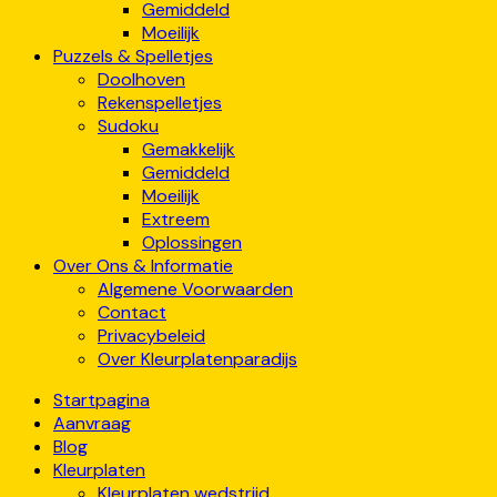
Gemiddeld
Moeilijk
Puzzels & Spelletjes
Doolhoven
Rekenspelletjes
Sudoku
Gemakkelijk
Gemiddeld
Moeilijk
Extreem
Oplossingen
Over Ons & Informatie
Algemene Voorwaarden
Contact
Privacybeleid
Over Kleurplatenparadijs
Startpagina
Aanvraag
Blog
Kleurplaten
Kleurplaten wedstrijd