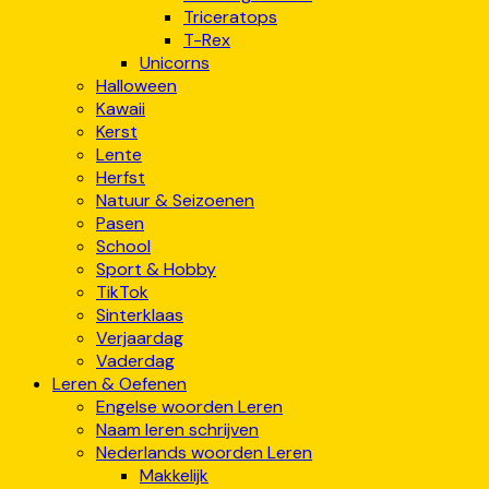
Triceratops
T-Rex
Unicorns
Halloween
Kawaii
Kerst
Lente
Herfst
Natuur & Seizoenen
Pasen
School
Sport & Hobby
TikTok
Sinterklaas
Verjaardag
Vaderdag
Leren & Oefenen
Engelse woorden Leren
Naam leren schrijven
Nederlands woorden Leren
Makkelijk