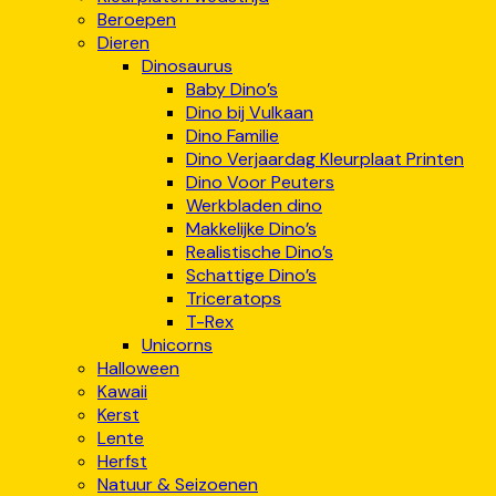
Beroepen
Dieren
Dinosaurus
Baby Dino’s
Dino bij Vulkaan
Dino Familie
Dino Verjaardag Kleurplaat Printen
Dino Voor Peuters
Werkbladen dino
Makkelijke Dino’s
Realistische Dino’s
Schattige Dino’s
Triceratops
T-Rex
Unicorns
Halloween
Kawaii
Kerst
Lente
Herfst
Natuur & Seizoenen