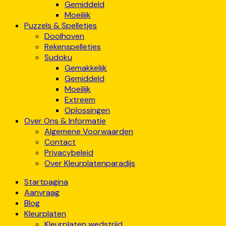
Gemiddeld
Moeilijk
Puzzels & Spelletjes
Doolhoven
Rekenspelletjes
Sudoku
Gemakkelijk
Gemiddeld
Moeilijk
Extreem
Oplossingen
Over Ons & Informatie
Algemene Voorwaarden
Contact
Privacybeleid
Over Kleurplatenparadijs
Startpagina
Aanvraag
Blog
Kleurplaten
Kleurplaten wedstrijd