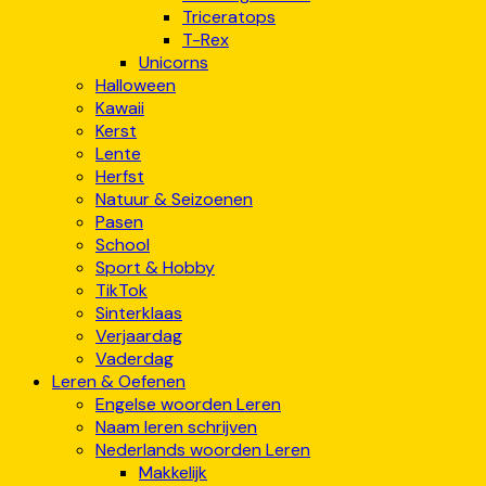
Triceratops
T-Rex
Unicorns
Halloween
Kawaii
Kerst
Lente
Herfst
Natuur & Seizoenen
Pasen
School
Sport & Hobby
TikTok
Sinterklaas
Verjaardag
Vaderdag
Leren & Oefenen
Engelse woorden Leren
Naam leren schrijven
Nederlands woorden Leren
Makkelijk