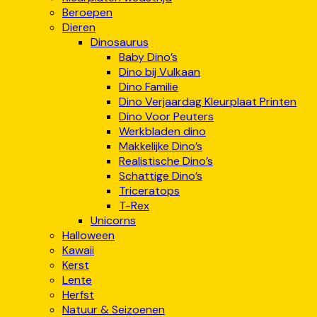
Beroepen
Dieren
Dinosaurus
Baby Dino’s
Dino bij Vulkaan
Dino Familie
Dino Verjaardag Kleurplaat Printen
Dino Voor Peuters
Werkbladen dino
Makkelijke Dino’s
Realistische Dino’s
Schattige Dino’s
Triceratops
T-Rex
Unicorns
Halloween
Kawaii
Kerst
Lente
Herfst
Natuur & Seizoenen