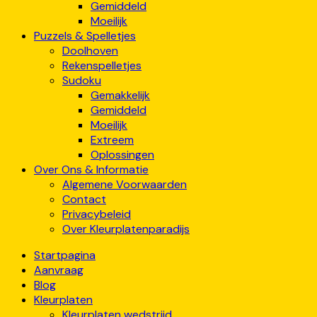
Gemiddeld
Moeilijk
Puzzels & Spelletjes
Doolhoven
Rekenspelletjes
Sudoku
Gemakkelijk
Gemiddeld
Moeilijk
Extreem
Oplossingen
Over Ons & Informatie
Algemene Voorwaarden
Contact
Privacybeleid
Over Kleurplatenparadijs
Startpagina
Aanvraag
Blog
Kleurplaten
Kleurplaten wedstrijd