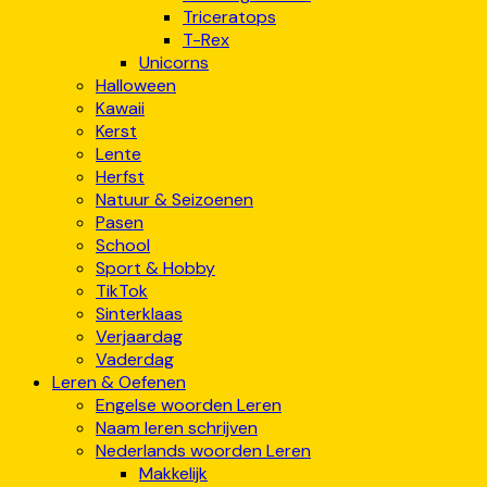
Triceratops
T-Rex
Unicorns
Halloween
Kawaii
Kerst
Lente
Herfst
Natuur & Seizoenen
Pasen
School
Sport & Hobby
TikTok
Sinterklaas
Verjaardag
Vaderdag
Leren & Oefenen
Engelse woorden Leren
Naam leren schrijven
Nederlands woorden Leren
Makkelijk