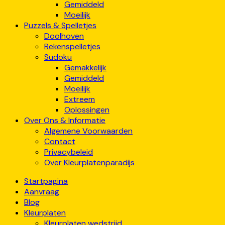
Gemiddeld
Moeilijk
Puzzels & Spelletjes
Doolhoven
Rekenspelletjes
Sudoku
Gemakkelijk
Gemiddeld
Moeilijk
Extreem
Oplossingen
Over Ons & Informatie
Algemene Voorwaarden
Contact
Privacybeleid
Over Kleurplatenparadijs
Startpagina
Aanvraag
Blog
Kleurplaten
Kleurplaten wedstrijd