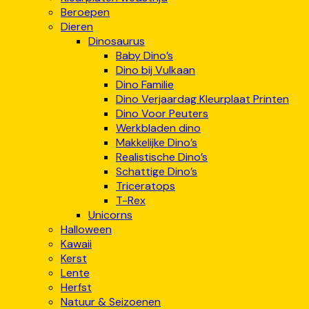
Beroepen
Dieren
Dinosaurus
Baby Dino’s
Dino bij Vulkaan
Dino Familie
Dino Verjaardag Kleurplaat Printen
Dino Voor Peuters
Werkbladen dino
Makkelijke Dino’s
Realistische Dino’s
Schattige Dino’s
Triceratops
T-Rex
Unicorns
Halloween
Kawaii
Kerst
Lente
Herfst
Natuur & Seizoenen