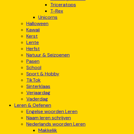
Triceratops
T-Rex
Unicorns
Halloween
Kawaii
Kerst
Lente
Herfst
Natuur & Seizoenen
Pasen
School
Sport & Hobby
TikTok
Sinterklaas
Verjaardag
Vaderdag
Leren & Oefenen
Engelse woorden Leren
Naam leren schrijven
Nederlands woorden Leren
Makkelijk