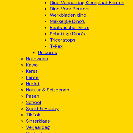
Dino Verjaardag Kleurplaat Printen
Dino Voor Peuters
Werkbladen dino
Makkelijke Dino’s
Realistische Dino’s
Schattige Dino’s
Triceratops
T-Rex
Unicorns
Halloween
Kawaii
Kerst
Lente
Herfst
Natuur & Seizoenen
Pasen
School
Sport & Hobby
TikTok
Sinterklaas
Verjaardag