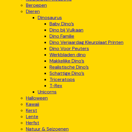
Beroepen
Dieren
Dinosaurus
Baby Dino’s
Dino bij Vulkaan
Dino Familie
Dino Verjaardag Kleurplaat Printen
Dino Voor Peuters
Werkbladen dino
Makkelijke Dino’s
Realistische Dino’s
Schattige Dino’s
Triceratops
T-Rex
Unicorns
Halloween
Kawaii
Kerst
Lente
Herfst
Natuur & Seizoenen