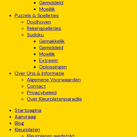
Gemiddeld
Moeilijk
Puzzels & Spelletjes
Doolhoven
Rekenspelletjes
Sudoku
Gemakkelijk
Gemiddeld
Moeilijk
Extreem
Oplossingen
Over Ons & Informatie
Algemene Voorwaarden
Contact
Privacybeleid
Over Kleurplatenparadijs
Startpagina
Aanvraag
Blog
Kleurplaten
Kleurplaten wedstrijd