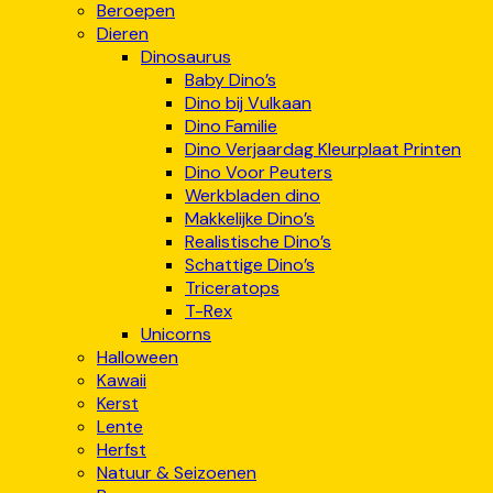
Beroepen
Dieren
Dinosaurus
Baby Dino’s
Dino bij Vulkaan
Dino Familie
Dino Verjaardag Kleurplaat Printen
Dino Voor Peuters
Werkbladen dino
Makkelijke Dino’s
Realistische Dino’s
Schattige Dino’s
Triceratops
T-Rex
Unicorns
Halloween
Kawaii
Kerst
Lente
Herfst
Natuur & Seizoenen