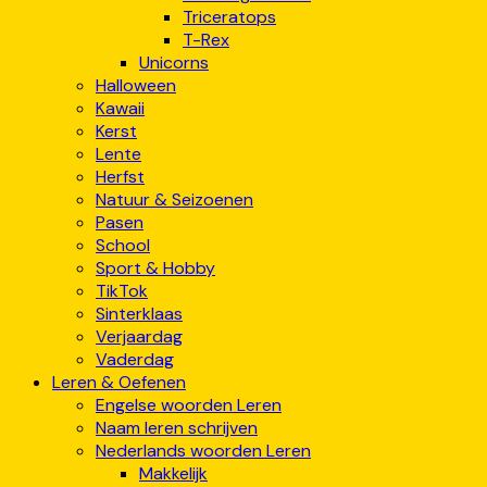
Triceratops
T-Rex
Unicorns
Halloween
Kawaii
Kerst
Lente
Herfst
Natuur & Seizoenen
Pasen
School
Sport & Hobby
TikTok
Sinterklaas
Verjaardag
Vaderdag
Leren & Oefenen
Engelse woorden Leren
Naam leren schrijven
Nederlands woorden Leren
Makkelijk