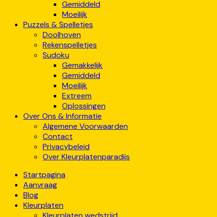
Gemiddeld
Moeilijk
Puzzels & Spelletjes
Doolhoven
Rekenspelletjes
Sudoku
Gemakkelijk
Gemiddeld
Moeilijk
Extreem
Oplossingen
Over Ons & Informatie
Algemene Voorwaarden
Contact
Privacybeleid
Over Kleurplatenparadijs
Startpagina
Aanvraag
Blog
Kleurplaten
Kleurplaten wedstrijd