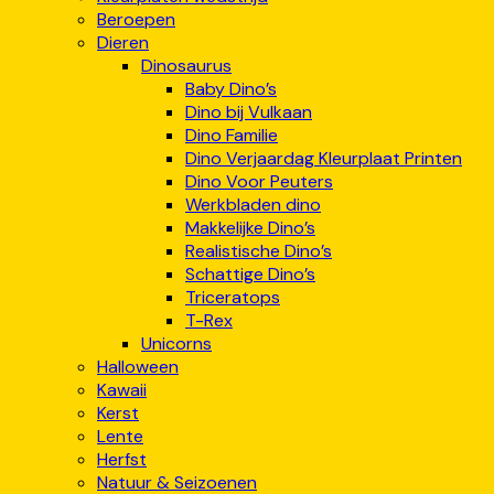
Beroepen
Dieren
Dinosaurus
Baby Dino’s
Dino bij Vulkaan
Dino Familie
Dino Verjaardag Kleurplaat Printen
Dino Voor Peuters
Werkbladen dino
Makkelijke Dino’s
Realistische Dino’s
Schattige Dino’s
Triceratops
T-Rex
Unicorns
Halloween
Kawaii
Kerst
Lente
Herfst
Natuur & Seizoenen