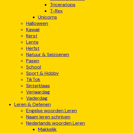
Triceratops
T-Rex
Unicorns
Halloween
Kawaii
Kerst
Lente
Herfst
Natuur & Seizoenen
Pasen
School
Sport & Hobby
TikTok
Sinterklaas
Verjaardag
Vaderdag
Leren & Oefenen
Engelse woorden Leren
Naam leren schrijven
Nederlands woorden Leren
Makkelijk