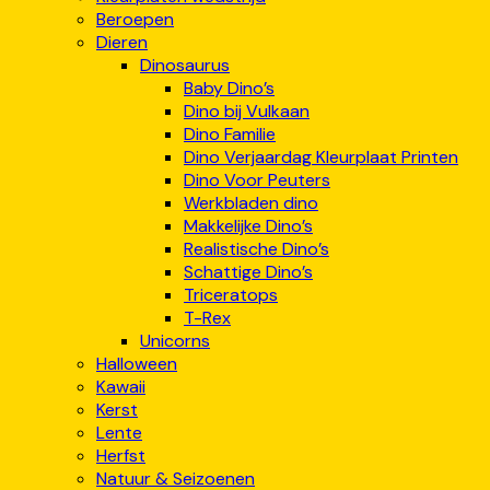
Beroepen
Dieren
Dinosaurus
Baby Dino’s
Dino bij Vulkaan
Dino Familie
Dino Verjaardag Kleurplaat Printen
Dino Voor Peuters
Werkbladen dino
Makkelijke Dino’s
Realistische Dino’s
Schattige Dino’s
Triceratops
T-Rex
Unicorns
Halloween
Kawaii
Kerst
Lente
Herfst
Natuur & Seizoenen