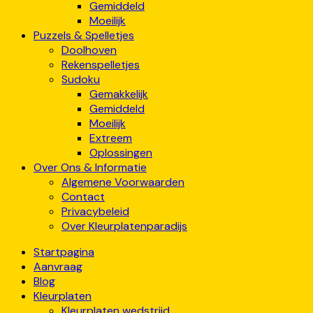
Gemiddeld
Moeilijk
Puzzels & Spelletjes
Doolhoven
Rekenspelletjes
Sudoku
Gemakkelijk
Gemiddeld
Moeilijk
Extreem
Oplossingen
Over Ons & Informatie
Algemene Voorwaarden
Contact
Privacybeleid
Over Kleurplatenparadijs
Startpagina
Aanvraag
Blog
Kleurplaten
Kleurplaten wedstrijd