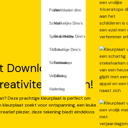
Pasen
Werkbladen dino
School
Makkelijke Dino’s
Sport & Hobby
Realistische Dino’s
TikTok
Schattige Dino’s
aat Downloaden &
Sinterklaas
Triceratops
Verjaardag
T-Rex
eativiteit Stralen!
Vaderdag
aat? Deze prachtige kleurplaat is perfect om
n kleurplaat zoekt voor ontspanning, een leuke
reatief plezier, deze tekening biedt eindeloos