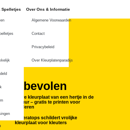
 Spelletjes
Over Ons & Informatie
ven
Algemene Voorwaarden
elletjes
Contact
Privacybeleid
kelijk
Over Kleurplatenparadijs
deld
Aanbevolen
jk
Lieve kleurplaat van een hertje in de
em
natuur – gratis te printen voor
kinderen
singen
Triceratops schildert vrolijke
kleurplaat voor kleuters