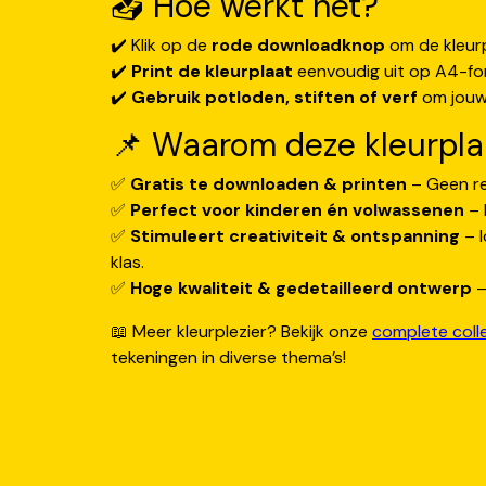
📥 Hoe werkt het?
✔️ Klik op de
rode downloadknop
om de kleurp
✔️
Print de kleurplaat
eenvoudig uit op A4-fo
✔️
Gebruik potloden, stiften of verf
om jouw 
📌 Waarom deze kleurpla
✅
Gratis te downloaden & printen
– Geen re
✅
Perfect voor kinderen én volwassenen
– P
✅
Stimuleert creativiteit & ontspanning
– I
klas.
✅
Hoge kwaliteit & gedetailleerd ontwerp
–
📖 Meer kleurplezier? Bekijk onze
complete coll
tekeningen in diverse thema’s!