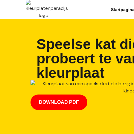
Startpagin
Speelse kat di
probeert te v
kleurplaat
DOWNLOAD PDF