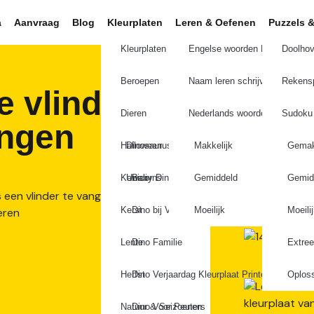
a
Aanvraag
Blog
Kleurplaten
Leren & Oefenen
Puzzels &
Kleurplaten wedstrijd
Engelse woorden Leren
Doolho
Beroepen
Naam leren schrijven
Rekensp
e vlinder
Dieren
Nederlands woorden Leren
Sudoku
angen
Halloween
Dinosaurus
Makkelijk
Gemak
Kawaii
Unicorns
Baby Dino’s
Gemiddeld
Gemid
Kerst
Dino bij Vulkaan
Moeilijk
Moeili
Lente
Dino Familie
Extre
Herfst
Dino Verjaardag Kleurplaat Printen
Oplos
Natuur & Seizoenen
Dino Voor Peuters