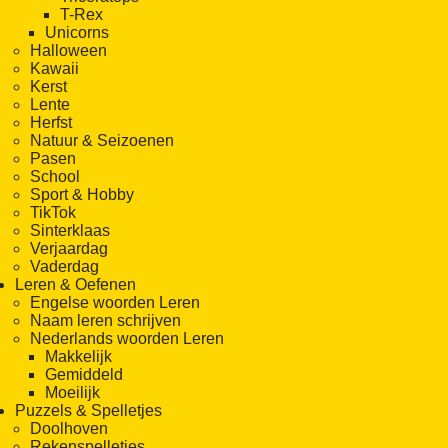
T-Rex
Unicorns
Halloween
Kawaii
Kerst
Lente
Herfst
Natuur & Seizoenen
Pasen
School
Sport & Hobby
TikTok
Sinterklaas
Verjaardag
Vaderdag
Leren & Oefenen
Engelse woorden Leren
Naam leren schrijven
Nederlands woorden Leren
Makkelijk
Gemiddeld
Moeilijk
Puzzels & Spelletjes
Doolhoven
Rekenspelletjes