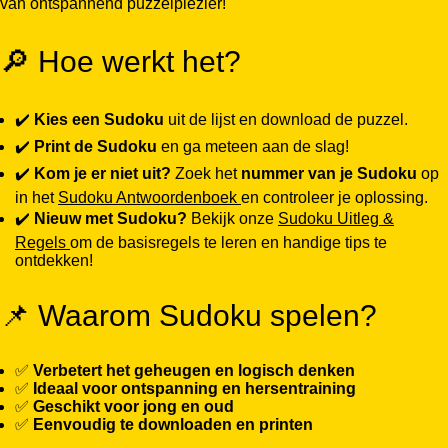
van ontspannend puzzelplezier!
🔎 Hoe werkt het?
✔️
Kies een Sudoku
uit de lijst en download de puzzel.
✔️
Print de Sudoku
en ga meteen aan de slag!
✔️
Kom je er niet uit?
Zoek het
nummer van je Sudoku
op
in het
Sudoku Antwoordenboek
en controleer je oplossing.
✔️
Nieuw met Sudoku?
Bekijk onze
Sudoku Uitleg &
Regels
om de basisregels te leren en handige tips te
ontdekken!
📌 Waarom Sudoku spelen?
✅
Verbetert het geheugen en logisch denken
✅
Ideaal voor ontspanning en hersentraining
✅
Geschikt voor jong en oud
✅
Eenvoudig te downloaden en printen