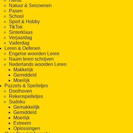
Herfst
Natuur & Seizoenen
Pasen
School
Sport & Hobby
TikTok
Sinterklaas
Verjaardag
Vaderdag
Leren & Oefenen
Engelse woorden Leren
Naam leren schrijven
Nederlands woorden Leren
Makkelijk
Gemiddeld
Moeilijk
Puzzels & Spelletjes
Doolhoven
Rekenspelletjes
Sudoku
Gemakkelijk
Gemiddeld
Moeilijk
Extreem
Oplossingen