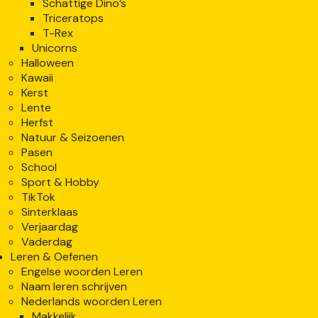
Schattige Dino’s
Triceratops
T-Rex
Unicorns
Halloween
Kawaii
Kerst
Lente
Herfst
Natuur & Seizoenen
Pasen
School
Sport & Hobby
TikTok
Sinterklaas
Verjaardag
Vaderdag
Leren & Oefenen
Engelse woorden Leren
Naam leren schrijven
Nederlands woorden Leren
Makkelijk