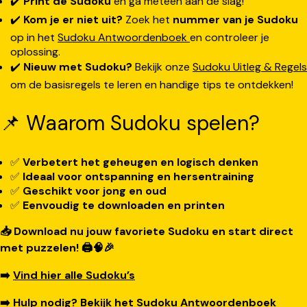
✔️
Print de Sudoku
en ga meteen aan de slag!
✔️
Kom je er niet uit?
Zoek het
nummer van je Sudoku
op in het
Sudoku Antwoordenboek
en controleer je
oplossing.
✔️
Nieuw met Sudoku?
Bekijk onze
Sudoku Uitleg & Regels
om de basisregels te leren en handige tips te ontdekken!
📌 Waarom Sudoku spelen?
✅
Verbetert het geheugen en logisch denken
✅
Ideaal voor ontspanning en hersentraining
✅
Geschikt voor jong en oud
✅
Eenvoudig te downloaden en printen
📥 Download nu jouw favoriete Sudoku en start direct
met puzzelen! 🖨️🧠🎉
➡️
Vind hier alle Sudoku’s
➡️
Hulp nodig? Bekijk het Sudoku Antwoordenboek