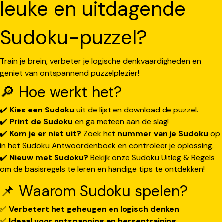
leuke en uitdagende
Sudoku-puzzel?
Train je brein, verbeter je logische denkvaardigheden en
geniet van ontspannend puzzelplezier!
🔎 Hoe werkt het?
✔️
Kies een Sudoku
uit de lijst en download de puzzel.
✔️
Print de Sudoku
en ga meteen aan de slag!
✔️
Kom je er niet uit?
Zoek het
nummer van je Sudoku
op
in het
Sudoku Antwoordenboek
en controleer je oplossing.
✔️
Nieuw met Sudoku?
Bekijk onze
Sudoku Uitleg & Regels
om de basisregels te leren en handige tips te ontdekken!
📌 Waarom Sudoku spelen?
✅
Verbetert het geheugen en logisch denken
✅
Ideaal voor ontspanning en hersentraining