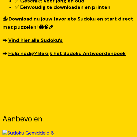
✅
Geschikt voor jong en oud
✅
Eenvoudig te downloaden en printen
📥 Download nu jouw favoriete Sudoku en start direct
met puzzelen! 🖨️🧠🎉
➡️
Vind hier alle Sudoku’s
➡️
Hulp nodig? Bekijk het Sudoku Antwoordenboek
Aanbevolen