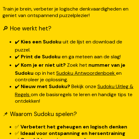
Train je brein, verbeter je logische denkvaardigheden en
geniet van ontspannend puzzelplezier!
🔎 Hoe werkt het?
✔️
Kies een Sudoku
uit de lijst en download de
puzzel.
✔️
Print de Sudoku
en ga meteen aan de slag!
✔️
Kom je er niet uit?
Zoek het
nummer van je
Sudoku
op in het
Sudoku Antwoordenboek
en
controleer je oplossing.
✔️
Nieuw met Sudoku?
Bekijk onze
Sudoku Uitleg &
Regels
om de basisregels te leren en handige tips te
ontdekken!
📌 Waarom Sudoku spelen?
✅
Verbetert het geheugen en logisch denken
✅
Ideaal voor ontspanning en hersentraining