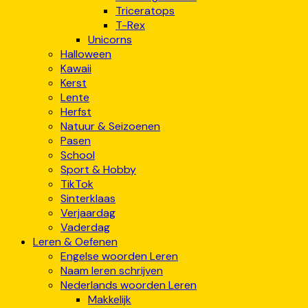
Triceratops
T-Rex
Unicorns
Halloween
Kawaii
Kerst
Lente
Herfst
Natuur & Seizoenen
Pasen
School
Sport & Hobby
TikTok
Sinterklaas
Verjaardag
Vaderdag
Leren & Oefenen
Engelse woorden Leren
Naam leren schrijven
Nederlands woorden Leren
Makkelijk