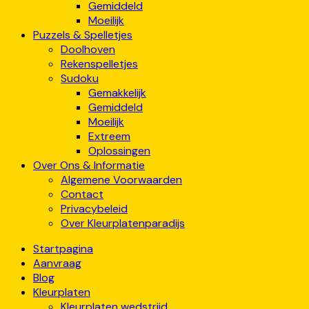
Gemiddeld
Moeilijk
Puzzels & Spelletjes
Doolhoven
Rekenspelletjes
Sudoku
Gemakkelijk
Gemiddeld
Moeilijk
Extreem
Oplossingen
Over Ons & Informatie
Algemene Voorwaarden
Contact
Privacybeleid
Over Kleurplatenparadijs
Startpagina
Aanvraag
Blog
Kleurplaten
Kleurplaten wedstrijd