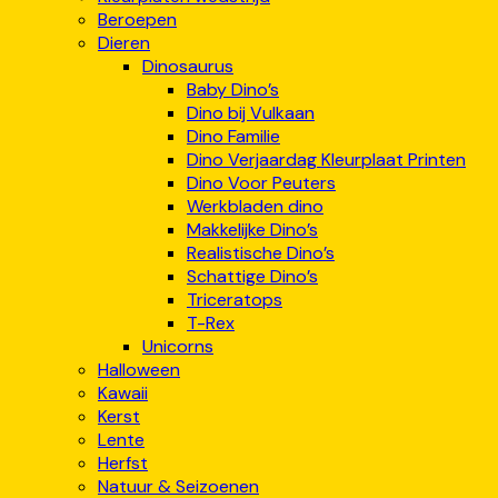
Beroepen
Dieren
Dinosaurus
Baby Dino’s
Dino bij Vulkaan
Dino Familie
Dino Verjaardag Kleurplaat Printen
Dino Voor Peuters
Werkbladen dino
Makkelijke Dino’s
Realistische Dino’s
Schattige Dino’s
Triceratops
T-Rex
Unicorns
Halloween
Kawaii
Kerst
Lente
Herfst
Natuur & Seizoenen