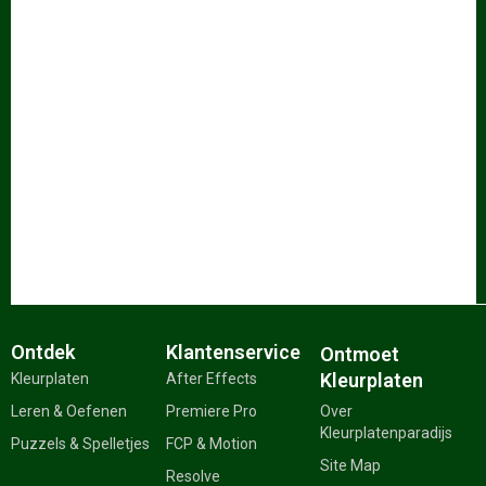
Ontdek
Klantenservice
Ontmoet
Kleurplaten
Kleurplaten
After Effects
Leren & Oefenen
Premiere Pro
Over
Kleurplatenparadijs
Puzzels & Spelletjes
FCP & Motion
Site Map
Resolve