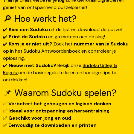
Train je brein, verbeter je logische denkvaardigheden en
geniet van ontspannend puzzelplezier!
🔎 Hoe werkt het?
✔️
Kies een Sudoku
uit de lijst en download de puzzel.
✔️
Print de Sudoku
en ga meteen aan de slag!
✔️
Kom je er niet uit?
Zoek het
nummer van je Sudoku
op in het
Sudoku Antwoordenboek
en controleer je
oplossing.
✔️
Nieuw met Sudoku?
Bekijk onze
Sudoku Uitleg &
Regels
om de basisregels te leren en handige tips te
ontdekken!
📌 Waarom Sudoku spelen?
✅
Verbetert het geheugen en logisch denken
✅
Ideaal voor ontspanning en hersentraining
✅
Geschikt voor jong en oud
✅
Eenvoudig te downloaden en printen