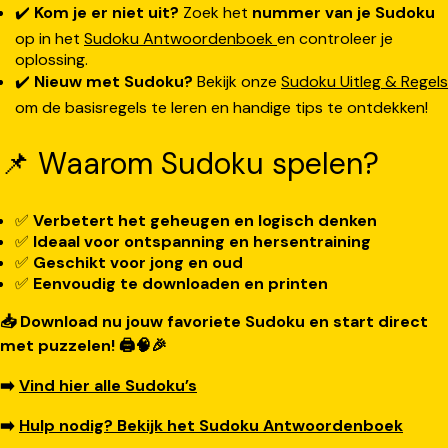
✔️
Kom je er niet uit?
Zoek het
nummer van je Sudoku
op in het
Sudoku Antwoordenboek
en controleer je
oplossing.
✔️
Nieuw met Sudoku?
Bekijk onze
Sudoku Uitleg & Regels
om de basisregels te leren en handige tips te ontdekken!
📌 Waarom Sudoku spelen?
✅
Verbetert het geheugen en logisch denken
✅
Ideaal voor ontspanning en hersentraining
✅
Geschikt voor jong en oud
✅
Eenvoudig te downloaden en printen
📥 Download nu jouw favoriete Sudoku en start direct
met puzzelen! 🖨️🧠🎉
➡️
Vind hier alle Sudoku’s
➡️
Hulp nodig? Bekijk het Sudoku Antwoordenboek