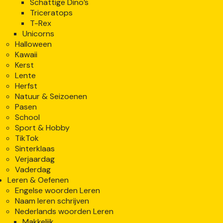
Schattige Dino’s
Triceratops
T-Rex
Unicorns
Halloween
Kawaii
Kerst
Lente
Herfst
Natuur & Seizoenen
Pasen
School
Sport & Hobby
TikTok
Sinterklaas
Verjaardag
Vaderdag
Leren & Oefenen
Engelse woorden Leren
Naam leren schrijven
Nederlands woorden Leren
Makkelijk