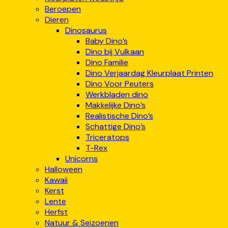
Beroepen
Dieren
Dinosaurus
Baby Dino’s
Dino bij Vulkaan
Dino Familie
Dino Verjaardag Kleurplaat Printen
Dino Voor Peuters
Werkbladen dino
Makkelijke Dino’s
Realistische Dino’s
Schattige Dino’s
Triceratops
T-Rex
Unicorns
Halloween
Kawaii
Kerst
Lente
Herfst
Natuur & Seizoenen