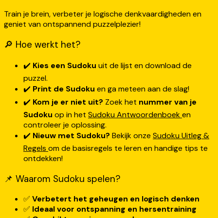
Train je brein, verbeter je logische denkvaardigheden en
geniet van ontspannend puzzelplezier!
🔎 Hoe werkt het?
✔️
Kies een Sudoku
uit de lijst en download de
puzzel.
✔️
Print de Sudoku
en ga meteen aan de slag!
✔️
Kom je er niet uit?
Zoek het
nummer van je
Sudoku
op in het
Sudoku Antwoordenboek
en
controleer je oplossing.
✔️
Nieuw met Sudoku?
Bekijk onze
Sudoku Uitleg &
Regels
om de basisregels te leren en handige tips te
ontdekken!
📌 Waarom Sudoku spelen?
✅
Verbetert het geheugen en logisch denken
✅
Ideaal voor ontspanning en hersentraining