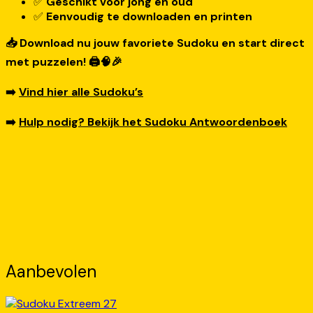
✅
Geschikt voor jong en oud
✅
Eenvoudig te downloaden en printen
📥 Download nu jouw favoriete Sudoku en start direct
met puzzelen! 🖨️🧠🎉
➡️
Vind hier alle Sudoku’s
➡️
Hulp nodig? Bekijk het Sudoku Antwoordenboek
Aanbevolen