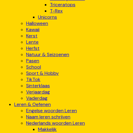
Triceratops
T-Rex
Unicorns
Halloween
Kawaii
Kerst
Lente
Herfst
Natuur & Seizoenen
Pasen
School
Sport & Hobby
TikTok
Sinterklaas
Verjaardag
Vaderdag
Leren & Oefenen
Engelse woorden Leren
Naam leren schrijven
Nederlands woorden Leren
Makkelijk