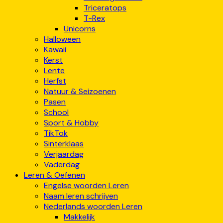
Triceratops
T-Rex
Unicorns
Halloween
Kawaii
Kerst
Lente
Herfst
Natuur & Seizoenen
Pasen
School
Sport & Hobby
TikTok
Sinterklaas
Verjaardag
Vaderdag
Leren & Oefenen
Engelse woorden Leren
Naam leren schrijven
Nederlands woorden Leren
Makkelijk