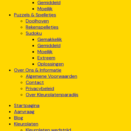
Gemiddeld
Moeilijk
Puzzels & Spelletjes
Doolhoven
Rekenspelletjes
Sudoku
Gemakkelijk
Gemiddeld
Moeilijk
Extreem
Oplossingen
Over Ons & Informatie
Algemene Voorwaarden
Contact
Privacybeleid
Over Kleurplatenparadijs
Startpagina
Aanvraag
Blog
Kleurplaten
Kleurplaten wedstrijd