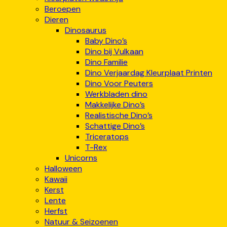
Beroepen
Dieren
Dinosaurus
Baby Dino’s
Dino bij Vulkaan
Dino Familie
Dino Verjaardag Kleurplaat Printen
Dino Voor Peuters
Werkbladen dino
Makkelijke Dino’s
Realistische Dino’s
Schattige Dino’s
Triceratops
T-Rex
Unicorns
Halloween
Kawaii
Kerst
Lente
Herfst
Natuur & Seizoenen