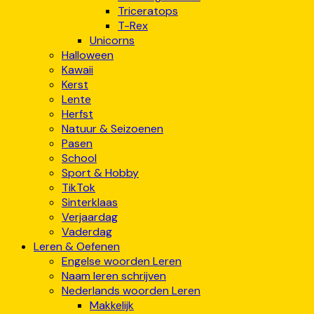
Triceratops
T-Rex
Unicorns
Halloween
Kawaii
Kerst
Lente
Herfst
Natuur & Seizoenen
Pasen
School
Sport & Hobby
TikTok
Sinterklaas
Verjaardag
Vaderdag
Leren & Oefenen
Engelse woorden Leren
Naam leren schrijven
Nederlands woorden Leren
Makkelijk