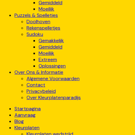
Gemiddeld
Moeilijk
Puzzels & Spelletjes
Doolhoven
Rekenspelletjes
Sudoku
Gemakkelijk
Gemiddeld
Moeilijk
Extreem
Oplossingen
Over Ons & Informatie
Algemene Voorwaarden
Contact
Privacybeleid
Over Kleurplatenparadijs
Startpagina
Aanvraag
Blog
Kleurplaten
Kleurplaten wedstrijd