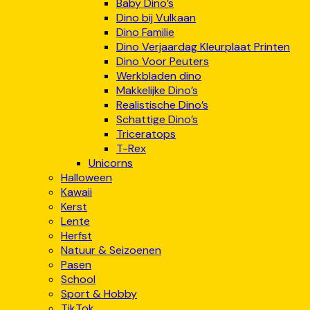
Baby Dino’s
Dino bij Vulkaan
Dino Familie
Dino Verjaardag Kleurplaat Printen
Dino Voor Peuters
Werkbladen dino
Makkelijke Dino’s
Realistische Dino’s
Schattige Dino’s
Triceratops
T-Rex
Unicorns
Halloween
Kawaii
Kerst
Lente
Herfst
Natuur & Seizoenen
Pasen
School
Sport & Hobby
TikTok