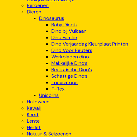
Beroepen
Dieren
Dinosaurus
Baby Dino’s
Dino bij Vulkaan
Dino Familie
Dino Verjaardag Kleurplaat Printen
Dino Voor Peuters
Werkbladen dino
Makkelijke Dino’s
Realistische Dino’s
Schattige Dino’s
Triceratops
T-Rex
Unicorns
Halloween
Kawaii
Kerst
Lente
Herfst
Natuur & Seizoenen