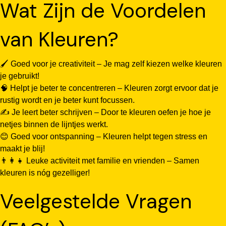
Wat Zijn de Voordelen
van Kleuren?
🖌️ Goed voor je creativiteit – Je mag zelf kiezen welke kleuren
je gebruikt!
🧠 Helpt je beter te concentreren – Kleuren zorgt ervoor dat je
rustig wordt en je beter kunt focussen.
✍️ Je leert beter schrijven – Door te kleuren oefen je hoe je
netjes binnen de lijntjes werkt.
😊 Goed voor ontspanning – Kleuren helpt tegen stress en
maakt je blij!
👨‍👩‍👧 Leuke activiteit met familie en vrienden – Samen
kleuren is nóg gezelliger!
Veelgestelde Vragen