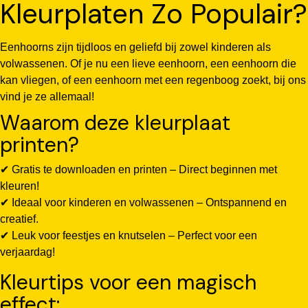
Kleurplaten Zo Populair?
Eenhoorns zijn tijdloos en geliefd bij zowel kinderen als
volwassenen. Of je nu een lieve eenhoorn, een eenhoorn die
kan vliegen, of een eenhoorn met een regenboog zoekt, bij ons
vind je ze allemaal!
Waarom deze kleurplaat
printen?
✔ Gratis te downloaden en printen – Direct beginnen met
kleuren!
✔ Ideaal voor kinderen en volwassenen – Ontspannend en
creatief.
✔ Leuk voor feestjes en knutselen – Perfect voor een
verjaardag!
Kleurtips voor een magisch
effect: