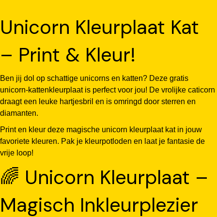
Unicorn Kleurplaat Kat
– Print & Kleur!
Ben jij dol op schattige unicorns en katten? Deze gratis
unicorn-kattenkleurplaat is perfect voor jou! De vrolijke caticorn
draagt een leuke hartjesbril en is omringd door sterren en
diamanten.
Print en kleur deze magische unicorn kleurplaat kat in jouw
favoriete kleuren. Pak je kleurpotloden en laat je fantasie de
vrije loop!
🌈 Unicorn Kleurplaat –
Magisch Inkleurplezier