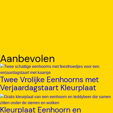
Aanbevolen
Twee Vrolijke Eenhoorns met
Verjaardagstaart Kleurplaat
Kleurplaat Eenhoorn en