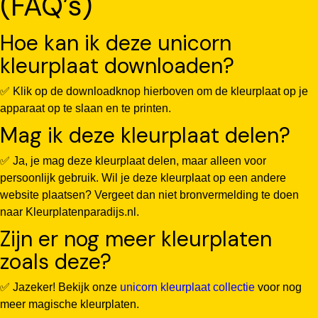
(FAQ’s)
Hoe kan ik deze unicorn
kleurplaat downloaden?
✅ Klik op de downloadknop hierboven om de kleurplaat op je
apparaat op te slaan en te printen.
Mag ik deze kleurplaat delen?
✅ Ja, je mag deze kleurplaat delen, maar alleen voor
persoonlijk gebruik. Wil je deze kleurplaat op een andere
website plaatsen? Vergeet dan niet bronvermelding te doen
naar Kleurplatenparadijs.nl.
Zijn er nog meer kleurplaten
zoals deze?
✅ Jazeker! Bekijk onze
unicorn kleurplaat collectie
voor nog
meer magische kleurplaten.