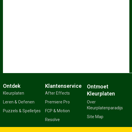
Ontdek
Klantenservice
Ontmoet
Kleurplaten
Kleurplaten
After Effects
Leren & Oefenen
Premiere Pro
Over
Kleurplatenparadijs
Puzzels & Spelletjes
FCP & Motion
Site Map
Resolve