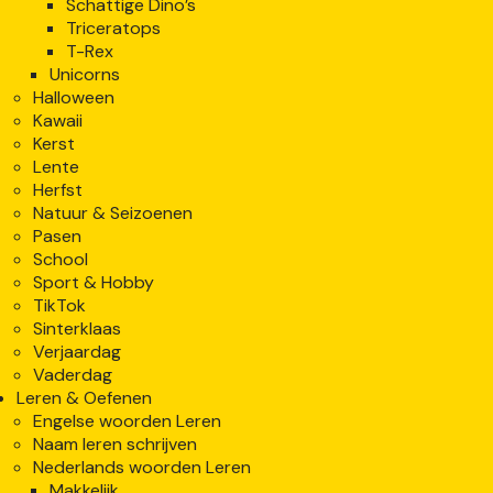
Schattige Dino’s
Triceratops
T-Rex
Unicorns
Halloween
Kawaii
Kerst
Lente
Herfst
Natuur & Seizoenen
Pasen
School
Sport & Hobby
TikTok
Sinterklaas
Verjaardag
Vaderdag
Leren & Oefenen
Engelse woorden Leren
Naam leren schrijven
Nederlands woorden Leren
Makkelijk