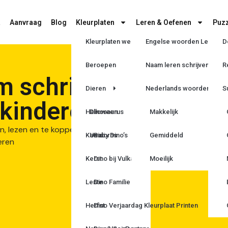
a
Aanvraag
Blog
Kleurplaten
Leren & Oefenen
Puzz
Kleurplaten wedstrijd
Engelse woorden Leren
D
Beroepen
Naam leren schrijven
R
m schrijven
Dieren
Nederlands woorden Lere
S
 kinderen
Halloween
Dinosaurus
Makkelijk
Kawaii
Unicorns
Baby Dino’s
Gemiddeld
Kerst
Dino bij Vulkaan
Moeilijk
Lente
Dino Familie
Herfst
Dino Verjaardag Kleurplaat Printen