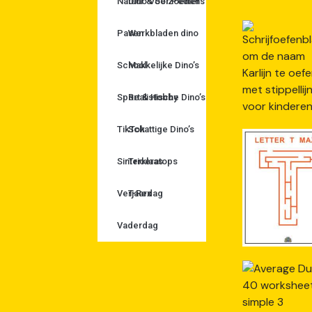
Natuur & Seizoenen
Dino Voor Peuters
Pasen
Werkbladen dino
School
Makkelijke Dino’s
Sport & Hobby
Realistische Dino’s
TikTok
Schattige Dino’s
Sinterklaas
Triceratops
Verjaardag
T-Rex
Vaderdag