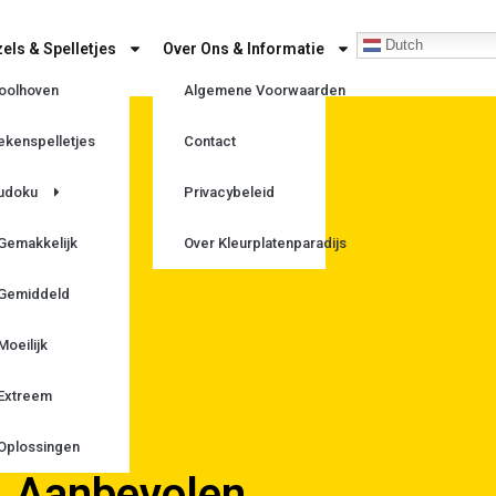
Dutch
els & Spelletjes
Over Ons & Informatie
oolhoven
Algemene Voorwaarden
ekenspelletjes
Contact
n
udoku
Privacybeleid
Gemakkelijk
Over Kleurplatenparadijs
Gemiddeld
Moeilijk
Extreem
Oplossingen
Aanbevolen