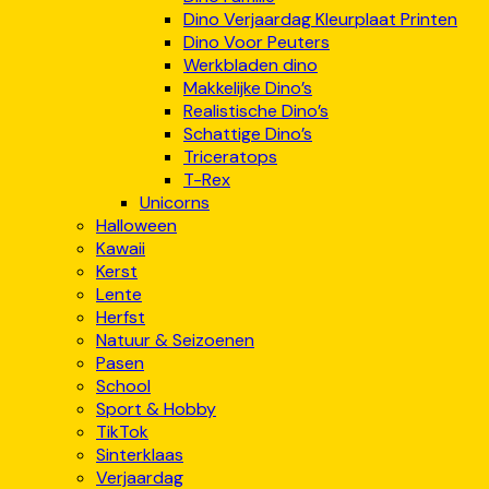
Dino Verjaardag Kleurplaat Printen
Dino Voor Peuters
Werkbladen dino
Makkelijke Dino’s
Realistische Dino’s
Schattige Dino’s
Triceratops
T-Rex
Unicorns
Halloween
Kawaii
Kerst
Lente
Herfst
Natuur & Seizoenen
Pasen
School
Sport & Hobby
TikTok
Sinterklaas
Verjaardag