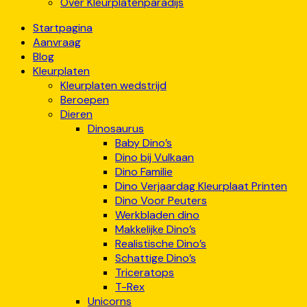
Over Kleurplatenparadijs
Startpagina
Aanvraag
Blog
Kleurplaten
Kleurplaten wedstrijd
Beroepen
Dieren
Dinosaurus
Baby Dino’s
Dino bij Vulkaan
Dino Familie
Dino Verjaardag Kleurplaat Printen
Dino Voor Peuters
Werkbladen dino
Makkelijke Dino’s
Realistische Dino’s
Schattige Dino’s
Triceratops
T-Rex
Unicorns