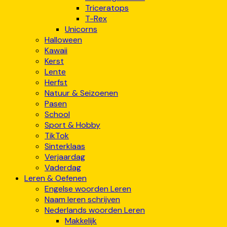
Triceratops
T-Rex
Unicorns
Halloween
Kawaii
Kerst
Lente
Herfst
Natuur & Seizoenen
Pasen
School
Sport & Hobby
TikTok
Sinterklaas
Verjaardag
Vaderdag
Leren & Oefenen
Engelse woorden Leren
Naam leren schrijven
Nederlands woorden Leren
Makkelijk