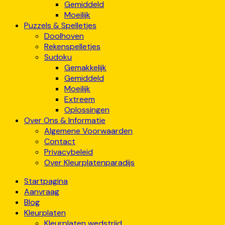
Gemiddeld
Moeilijk
Puzzels & Spelletjes
Doolhoven
Rekenspelletjes
Sudoku
Gemakkelijk
Gemiddeld
Moeilijk
Extreem
Oplossingen
Over Ons & Informatie
Algemene Voorwaarden
Contact
Privacybeleid
Over Kleurplatenparadijs
Startpagina
Aanvraag
Blog
Kleurplaten
Kleurplaten wedstrijd