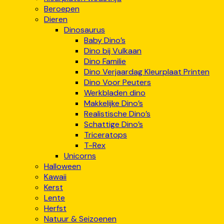
Beroepen
Dieren
Dinosaurus
Baby Dino’s
Dino bij Vulkaan
Dino Familie
Dino Verjaardag Kleurplaat Printen
Dino Voor Peuters
Werkbladen dino
Makkelijke Dino’s
Realistische Dino’s
Schattige Dino’s
Triceratops
T-Rex
Unicorns
Halloween
Kawaii
Kerst
Lente
Herfst
Natuur & Seizoenen