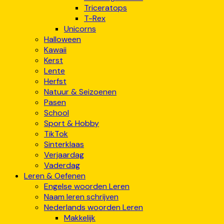
Triceratops
T-Rex
Unicorns
Halloween
Kawaii
Kerst
Lente
Herfst
Natuur & Seizoenen
Pasen
School
Sport & Hobby
TikTok
Sinterklaas
Verjaardag
Vaderdag
Leren & Oefenen
Engelse woorden Leren
Naam leren schrijven
Nederlands woorden Leren
Makkelijk