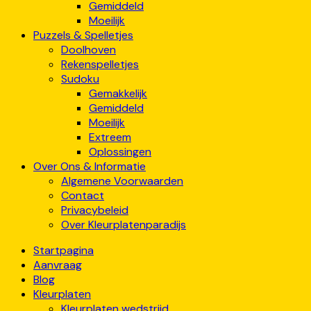
Gemiddeld
Moeilijk
Puzzels & Spelletjes
Doolhoven
Rekenspelletjes
Sudoku
Gemakkelijk
Gemiddeld
Moeilijk
Extreem
Oplossingen
Over Ons & Informatie
Algemene Voorwaarden
Contact
Privacybeleid
Over Kleurplatenparadijs
Startpagina
Aanvraag
Blog
Kleurplaten
Kleurplaten wedstrijd