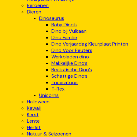
Beroepen
Dieren
Dinosaurus
Baby Dino’s
Dino bij Vulkaan
Dino Familie
Dino Verjaardag Kleurplaat Printen
Dino Voor Peuters
Werkbladen dino
Makkelijke Dino’s
Realistische Dino’s
Schattige Dino’s
Triceratops
T-Rex
Unicorns
Halloween
Kawaii
Kerst
Lente
Herfst
Natuur & Seizoenen