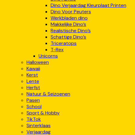
Dino Verjaardag Kleurplaat Printen
Dino Voor Peuters
Werkbladen dino
Makkelijke Dino’s
Realistische Dino’s
Schattige Dino’s
Triceratops
T-Rex
Unicorns
Halloween
Kawaii
Kerst
Lente
Herfst
Natuur & Seizoenen
Pasen
School
Sport & Hobby
TikTok
Sinterklaas
Verjaardag