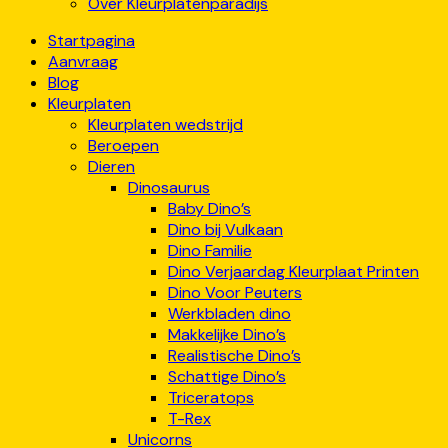
Over Kleurplatenparadijs
Startpagina
Aanvraag
Blog
Kleurplaten
Kleurplaten wedstrijd
Beroepen
Dieren
Dinosaurus
Baby Dino’s
Dino bij Vulkaan
Dino Familie
Dino Verjaardag Kleurplaat Printen
Dino Voor Peuters
Werkbladen dino
Makkelijke Dino’s
Realistische Dino’s
Schattige Dino’s
Triceratops
T-Rex
Unicorns