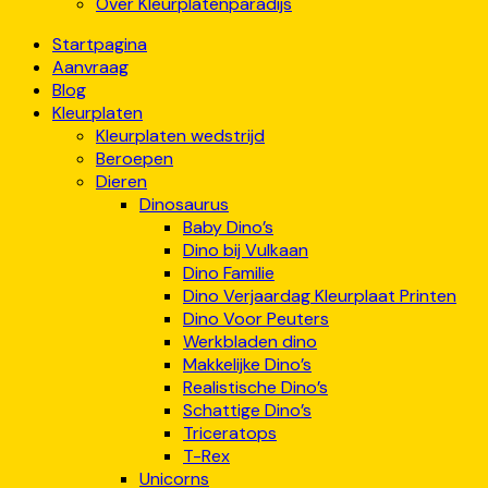
Over Kleurplatenparadijs
Startpagina
Aanvraag
Blog
Kleurplaten
Kleurplaten wedstrijd
Beroepen
Dieren
Dinosaurus
Baby Dino’s
Dino bij Vulkaan
Dino Familie
Dino Verjaardag Kleurplaat Printen
Dino Voor Peuters
Werkbladen dino
Makkelijke Dino’s
Realistische Dino’s
Schattige Dino’s
Triceratops
T-Rex
Unicorns