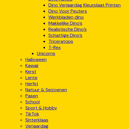
Dino Verjaardag Kleurplaat Printen
Dino Voor Peuters
Werkbladen dino
Makkelijke Dino’s
Realistische Dino’s
Schattige Dino’s
Triceratops
T-Rex
Unicorns
Halloween
Kawaii
Kerst
Lente
Herfst
Natuur & Seizoenen
Pasen
School
Sport & Hobby
TikTok
Sinterklaas
Verjaardag