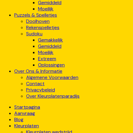
Gemiddeld
Moeilijk
Puzzels & Spelletjes
Doolhoven
Rekenspelletjes
Sudoku
Gemakkelijk
Gemiddeld
Moeilijk
Extreem
Oplossingen
Over Ons & Informatie
Algemene Voorwaarden
Contact
Privacybeleid
Over Kleurplatenparadijs
Startpagina
Aanvraag
Blog
Kleurplaten
Kleurplaten wedstrijd