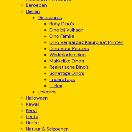
Beroepen
Dieren
Dinosaurus
Baby Dino’s
Dino bij Vulkaan
Dino Familie
Dino Verjaardag Kleurplaat Printen
Dino Voor Peuters
Werkbladen dino
Makkelijke Dino’s
Realistische Dino’s
Schattige Dino’s
Triceratops
T-Rex
Unicorns
Halloween
Kawaii
Kerst
Lente
Herfst
Natuur & Seizoenen