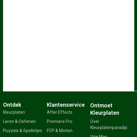
Ontdek
Klantenservice
Ontmoet
Kleurplaten
Kleurplaten
After Effects
Leren & Oefenen
Premiere Pro
Over
Kleurplatenparadijs
Puzzels & Spelletjes
FCP & Motion
Site Map